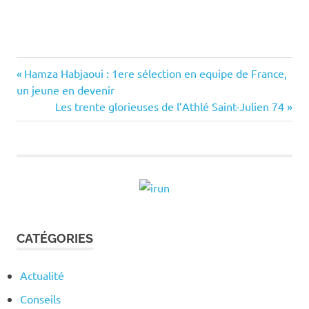
Previous
Navigation
Hamza Habjaoui : 1ere sélection en equipe de France,
Post:
un jeune en devenir
de
Next
Les trente glorieuses de l’Athlé Saint-Julien 74
Post:
l’article
CATÉGORIES
Actualité
Conseils