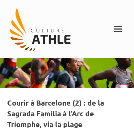
MENU
Vivez
Skip
Culture
l'athlétisme
to
content
Athle
Courir à Barcelone (2) : de la
Sagrada Familia à l’Arc de
Triomphe, via la plage