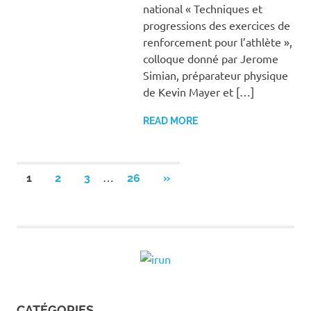
national « Techniques et
progressions des exercices de
renforcement pour l’athlète »,
colloque donné par Jerome
Simian, préparateur physique
de Kevin Mayer et […]
READ MORE
Pagination
…
NEXT
1
2
3
26
»
POSTS
des
publications
CATÉGORIES