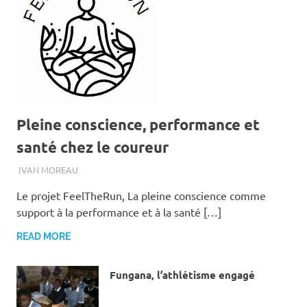
Pleine conscience, performance et
santé chez le coureur
4 AVRIL 2024
IVAN MOREAU
Le projet FeelTheRun, La pleine conscience comme
support à la performance et à la santé […]
READ MORE
Fungana, l’athlétisme engagé
12 AVRIL 2019