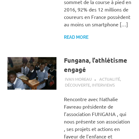
sommet de la course à pied en
2016, 92% des 12 millions de
coureurs en France possèdent
au moins un smartphone […]
READ MORE
Fungana, l’athlétisme
engagé
12 AVRIL 2019
IVAN MOREAU
ACTUALITÉ
,
DÉCOUVERTE
,
INTERVIEWS
Rencontre avec Nathalie
Favreau présidente de
l’association FUNGANA , qui
nous présente son association
, ses projets et actions en
faveur de l’enfance et