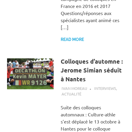
France en 2016 et 2017
Questions/réponses aux
spécialistes ayant animé ces
[…]
READ MORE
Colloques d’automne :
Jerome Simian séduit
à Nantes
5 NOVEMBRE 2018
IVAN MOREAU
INTERVIEWS
,
ACTUALITÉ
Suite des colloques
automnaux : Culture-athle
s’est déplacé le 13 octobre à
Nantes pour le colloque