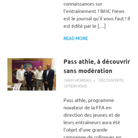
connaissances sur
l’entraînement ? BMC News
est le journal qu’il vous faut ! Il
est édité par le […]
READ MORE
Pass athle, à découvrir
sans modération
11 DÉCEMBRE 2018
IVAN MOREAU
DÉCOUVERTE
,
INTERVIEWS
Pass athle, programme
novateur de la FFA en
direction des jeunes et de
leurs entraîneurs aura été
l’objet d’une grande
campagne de colloques en