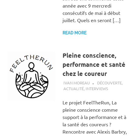
année avec 9 mercredi
consécutifs de mai à début
juillet. Quels en seront […]
READ MORE
Pleine conscience,
performance et santé
chez le coureur
4 AVRIL 2024
IVAN MOREAU
DÉCOUVERTE
,
ACTUALITÉ
,
INTERVIEWS
Le projet FeelTheRun, La
pleine conscience comme
support à la performance et à
la santé des coureurs ?
Rencontre avec Alexis Barbry,