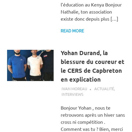
l’éducation au Kenya Bonjour
Nathalie, ton association
existe donc depuis plus […]
READ MORE
Yohan Durand, la
blessure du coureur et
le CERS de Capbreton
en explication
15 MARS 2019
IVAN MOREAU
ACTUALITÉ
,
INTERVIEWS
Bonjour Yohan , nous te
retrouvons après un hiver sans
cross ni compétition .
Comment vas tu ? Bien, merci