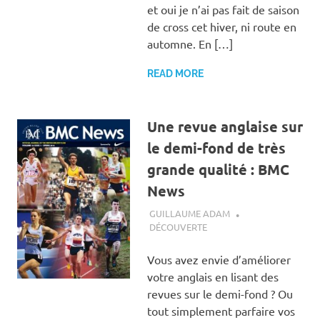
et oui je n’ai pas fait de saison
de cross cet hiver, ni route en
automne. En […]
READ MORE
Une revue anglaise sur
le demi-fond de très
grande qualité : BMC
News
15 DÉCEMBRE 2018
GUILLAUME ADAM
DÉCOUVERTE
Vous avez envie d’améliorer
votre anglais en lisant des
revues sur le demi-fond ? Ou
tout simplement parfaire vos