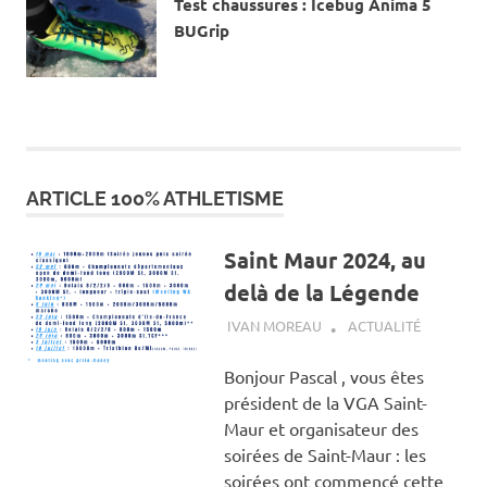
Test chaussures : Icebug Anima 5
BUGrip
25 JANVIER 2017
ARTICLE 100% ATHLETISME
Saint Maur 2024, au
delà de la Légende
29 MAI 2024
IVAN MOREAU
ACTUALITÉ
Bonjour Pascal , vous êtes
président de la VGA Saint-
Maur et organisateur des
soirées de Saint-Maur : les
soirées ont commencé cette