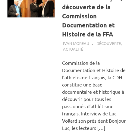
découverte de la
Commission
Documentation et
Histoire de la FFA
22 OCTOBRE 2018
IVAN MOREAU
DÉCOUVERTE
,
ACTUALITÉ
Commission de la
Documentation et Histoire de
l’athletisme français, la CDH
constitue une base
documentaire et historique à
découvrir pour tous les
passionnés d’athlétisme
français. Interview de Luc
Vollard son président Bonjour
Luc, les lecteurs […]