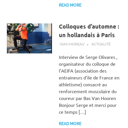
READ MORE
Colloques d’automne :
un hollandais à Paris
16 OCTOBRE 2018
IVAN MOREAU
ACTUALITÉ
Interview de Serge Olivares ,
organisateur du colloque de
l’AEIFA (association des
entraineurs d’ile de France en
athletisme) consacré au
renforcement musculaire du
coureur par Bas Van Hooren
Bonjour Serge et merci pour
ce temps […]
READ MORE