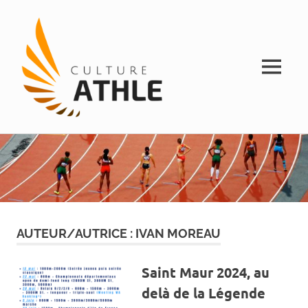
MENU
Vivez
Skip
Culture
l'athlétisme
to
content
Athle
AUTEUR/AUTRICE :
IVAN MOREAU
Saint Maur 2024, au
delà de la Légende