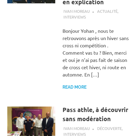
en explication
15 MARS 2019
IVAN MOREAU
ACTUALITÉ
,
INTERVIEWS
Bonjour Yohan , nous te
retrouvons après un hiver sans
cross ni compétition .
Comment vas tu ? Bien, merci
et oui je n’ai pas fait de saison
de cross cet hiver, ni route en
automne. En […]
READ MORE
Pass athle, à découvrir
sans modération
11 DÉCEMBRE 2018
IVAN MOREAU
DÉCOUVERTE
,
INTERVIEWS