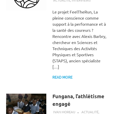
ACTUALITÉ
,
INTERVIEWS
Le projet FeelTheRun, La
pleine conscience comme
support à la performance et à
la santé des coureurs ?
Rencontre avec Alexis Barbry,
chercheur en Sciences et
Techniques des Activités
Physiques et Sportives
(STAPS), ancien spécialiste
[…]
READ MORE
Fungana, l’athlétisme
engagé
12 AVRIL 2019
IVAN MOREAU
ACTUALITÉ
,