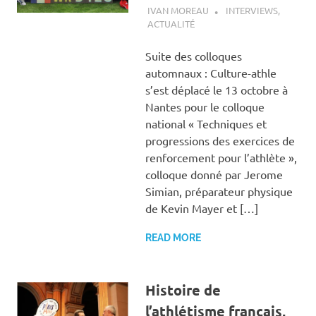
5 NOVEMBRE 2018
IVAN MOREAU
INTERVIEWS
,
ACTUALITÉ
Suite des colloques
automnaux : Culture-athle
s’est déplacé le 13 octobre à
Nantes pour le colloque
national « Techniques et
progressions des exercices de
renforcement pour l’athlète »,
colloque donné par Jerome
Simian, préparateur physique
de Kevin Mayer et […]
READ MORE
Histoire de
l’athlétisme français,