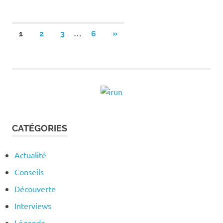
Pagination
…
NEXT
1
2
3
6
»
POSTS
des
publications
CATÉGORIES
Actualité
Conseils
Découverte
Interviews
Légende