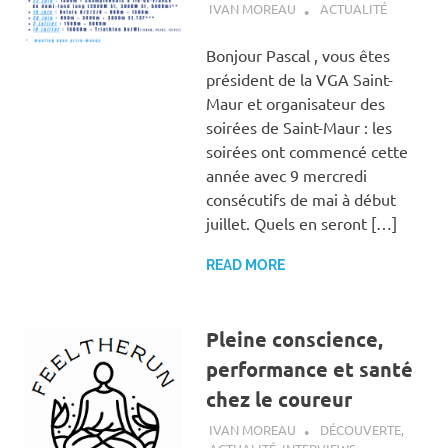
29 MAI 2024
IVAN MOREAU
ACTUALITÉ
Bonjour Pascal , vous êtes
président de la VGA Saint-
Maur et organisateur des
soirées de Saint-Maur : les
soirées ont commencé cette
année avec 9 mercredi
consécutifs de mai à début
juillet. Quels en seront […]
READ MORE
Pleine conscience,
performance et santé
chez le coureur
4 AVRIL 2024
IVAN MOREAU
DÉCOUVERTE
,