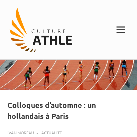
MENU
Vivez
Skip
Culture
l'athlétisme
to
content
Athle
Colloques d’automne : un
hollandais à Paris
16 OCTOBRE 2018
IVAN MOREAU
ACTUALITÉ