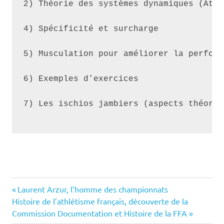
2) Théorie des systèmes dynamiques (Attr
4) Spécificité et surcharge

5) Musculation pour améliorer la perform
6) Exemples d’exercices

Previous
Navigation
Laurent Arzur, l’homme des championnats
Next
Post:
Histoire de l’athlétisme français, découverte de la
de
Post:
Commission Documentation et Histoire de la FFA