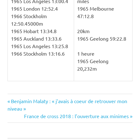
1965 Los Angeles 13:00.4
miles
1965 London 12:52.4
1965 Melbourne
1966 Stockholm
47:12.8
12:50.45000m
1965 Hobart 13:34.8
20km
1965 Auckland 13:33.6
1965 Geelong 59:22.8
1965 Los Angeles 13:25.8
1966 Stockholm 13:16.6
1 heure
1965 Geelong
20,232m
Previous
Navigation
Benjamin Malaty : « j’avais à coeur de retrouver mon
Post:
niveau »
de
Next
France de cross 2018 : l’ouverture aux minimes
Post:
l’article