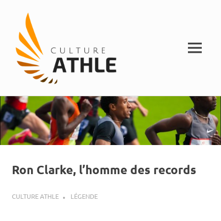
MENU
Vivez
Skip
Culture
l'athlétisme
to
content
Athle
Ron Clarke, l’homme des records
3 MARS 2018
CULTURE ATHLE
LÉGENDE