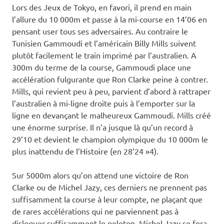
Lors des Jeux de Tokyo, en favori, il prend en main
l’allure du 10 000m et passe à la mi-course en 14’06 en
pensant user tous ses adversaires. Au contraire le
Tunisien Gammoudi et l’américain Billy Mills suivent
plutôt facilement le train imprimé par l’australien. A
300m du terme de la course, Gammoudi place une
accélération fulgurante que Ron Clarke peine à contrer.
Mills, qui revient peu à peu, parvient d’abord à rattraper
l’australien à mi-ligne droite puis à l’emporter sur la
ligne en devançant le malheureux Gammoudi. Mills créé
une énorme surprise. Il n’a jusque là qu’un record à
29’10 et devient le champion olympique du 10 000m le
plus inattendu de l’Histoire (en 28’24 »4).
Sur 5000m alors qu’on attend une victoire de Ron
Clarke ou de Michel Jazy, ces derniers ne prennent pas
suffisamment la course à leur compte, ne plaçant que
de rares accélérations qui ne parviennent pas à
disloquer suffisamment le peloton. Michel Jazy se fera