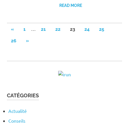
READ MORE
Pagination
…
PREVIOUS
«
1
21
22
23
24
25
POSTS
des
NEXT
26
»
POSTS
publications
CATÉGORIES
Actualité
Conseils