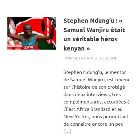
Stephen Ndung’u : «
Samuel Wanjiru était
un véritable héros
kenyan »
4 FÉVRIER 2012
ROMAIN ADAM
LÉGENDE
Stephen Ndung’u, le mentor
de Samuel Wanjiru, est revenu
sur l’histoire de son protégé
dans deux interviews, très
complémentaires, accordées à
l’East Africa Standard et au
New Yorker, nous permettant
de connaître encore un peu
[…]