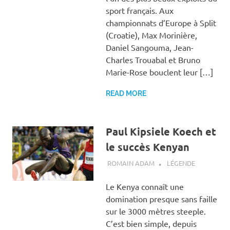
sport français. Aux
championnats d’Europe à Split
(Croatie), Max Morinière,
Daniel Sangouma, Jean-
Charles Trouabal et Bruno
Marie-Rose bouclent leur […]
READ MORE
Paul Kipsiele Koech et
le succès Kenyan
5 FÉVRIER 2012
ROMAIN ADAM
LÉGENDE
Le Kenya connaît une
domination presque sans faille
sur le 3000 mètres steeple.
C’est bien simple, depuis