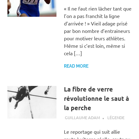
« Il ne faut rien lâcher tant que
l’on a pas franchit la ligne
d’arrivée ! » Vieil adage prisé
par bon nombre d’entraineurs
pour motiver leurs athlètes.
Même si c’est loin, même si
cela […]
READ MORE
La fibre de verre
révolutionne le saut à
la perche
14 FÉVRIER 2012
GUILLAUME ADAM
LÉGENDE
Le reportage qui suit allie
sauts à vitesse réelle, sauts au