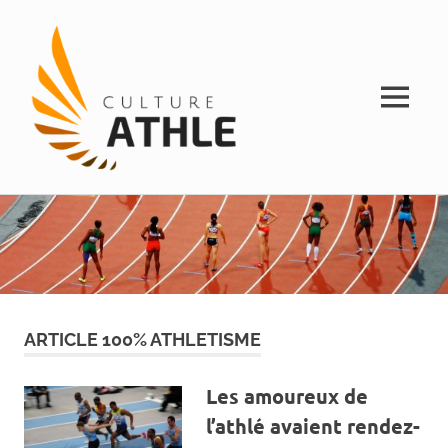
MENU
Vivez
Skip
Culture
l'athlétisme
to
content
Athle
ARTICLE 100% ATHLETISME
Les amoureux de
l’athlé avaient rendez-