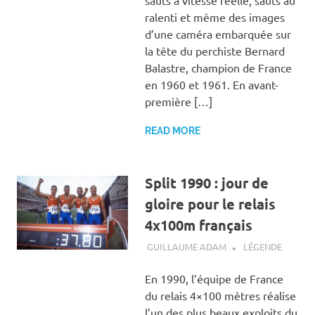
ralenti et même des images
d’une caméra embarquée sur
la tête du perchiste Bernard
Balastre, champion de France
en 1960 et 1961. En avant-
première […]
READ MORE
Split 1990 : jour de
gloire pour le relais
4x100m français
5 FÉVRIER 2012
GUILLAUME ADAM
LÉGENDE
En 1990, l’équipe de France
du relais 4×100 mètres réalise
l’un des plus beaux exploits du