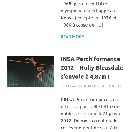
1968, pas un seul titre
olympique n’a échappé au
Kenya (excepté en 1976 et
1980 à cause du […]
READ MORE
INSA Perch’formance
2012 – Holly Bleasdale
s’envole à 4,87m !
4 FÉVRIER 2012
GUILLAUME ADAM
ACTUALITÉ
L’INSA Perch’formance s’est
offert sa plus belle lettre de
noblesse ce samedi 21 janvier
2012. Depuis la création de
cet évènement de saut à la