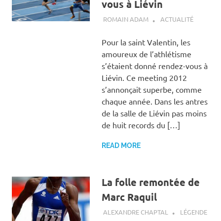
vous à Liévin
14 FÉVRIER 2012
ROMAIN ADAM
ACTUALITÉ
Pour la saint Valentin, les
amoureux de l’athlétisme
s’étaient donné rendez-vous à
Liévin. Ce meeting 2012
s’annonçait superbe, comme
chaque année. Dans les antres
de la salle de Liévin pas moins
de huit records du […]
READ MORE
La folle remontée de
Marc Raquil
14 FÉVRIER 2012
ALEXANDRE CHAPTAL
LÉGENDE