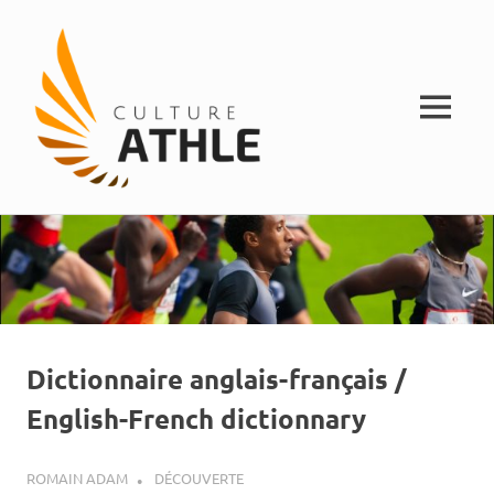
MENU
Vivez
Skip
Culture
l'athlétisme
to
content
Athle
Dictionnaire anglais-français /
English-French dictionnary
1 FÉVRIER 2012
ROMAIN ADAM
DÉCOUVERTE