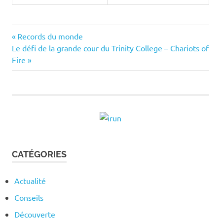
Previous
Navigation
Records du monde
Next
Post:
Le défi de la grande cour du Trinity College – Chariots of
de
Post:
Fire
l’article
CATÉGORIES
Actualité
Conseils
Découverte