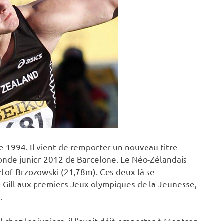
e 1994. Il vient de remporter un nouveau titre
onde junior 2012 de Barcelone. Le Néo-Zélandais
ztof Brzozowski (21,78m). Ces deux là se
o Gill aux premiers Jeux olympiques de la Jeunesse,
.
l chez les juniors, il l’avait déjà emporter à Montcon