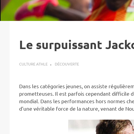
Le surpuissant Jacko
15 JUILLET 2012
CULTURE ATHLE
DÉCOUVERTE
Dans les catégories jeunes, on assiste réguliè
prometteuses. Il est parfois cependant difficile 
mondial. Dans les performances hors normes chez
d’une véritable force de la nature, venant de No