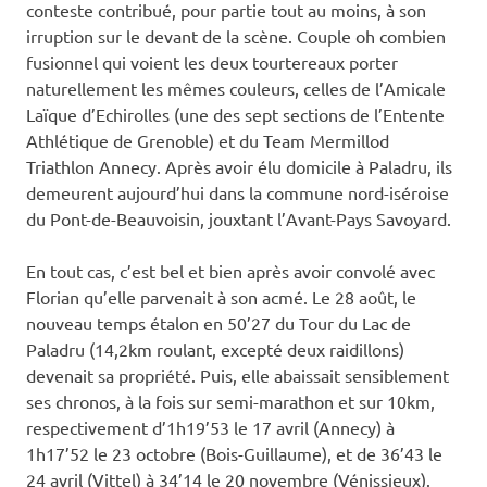
conteste contribué, pour partie tout au moins, à son
irruption sur le devant de la scène. Couple oh combien
fusionnel qui voient les deux tourtereaux porter
naturellement les mêmes couleurs, celles de l’Amicale
Laïque d’Echirolles (une des sept sections de l’Entente
Athlétique de Grenoble) et du Team Mermillod
Triathlon Annecy. Après avoir élu domicile à Paladru, ils
demeurent aujourd’hui dans la commune nord-iséroise
du Pont-de-Beauvoisin, jouxtant l’Avant-Pays Savoyard.
En tout cas, c’est bel et bien après avoir convolé avec
Florian qu’elle parvenait à son acmé. Le 28 août, le
nouveau temps étalon en 50’27 du Tour du Lac de
Paladru (14,2km roulant, excepté deux raidillons)
devenait sa propriété. Puis, elle abaissait sensiblement
ses chronos, à la fois sur semi-marathon et sur 10km,
respectivement d’1h19’53 le 17 avril (Annecy) à
1h17’52 le 23 octobre (Bois-Guillaume), et de 36’43 le
24 avril (Vittel) à 34’14 le 20 novembre (Vénissieux).