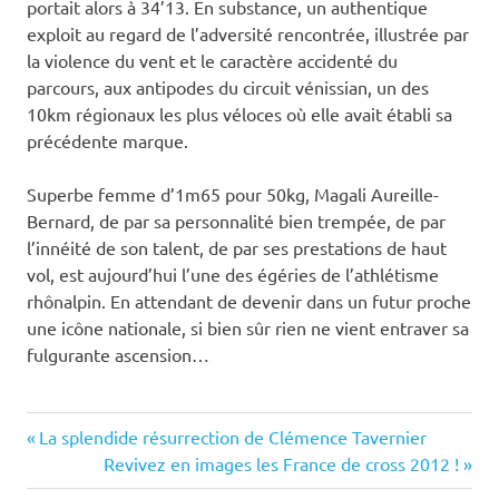
portait alors à 34’13. En substance, un authentique
exploit au regard de l’adversité rencontrée, illustrée par
la violence du vent et le caractère accidenté du
parcours, aux antipodes du circuit vénissian, un des
10km régionaux les plus véloces où elle avait établi sa
précédente marque.
Superbe femme d’1m65 pour 50kg, Magali Aureille-
Bernard, de par sa personnalité bien trempée, de par
l’innéité de son talent, de par ses prestations de haut
vol, est aujourd’hui l’une des égéries de l’athlétisme
rhônalpin. En attendant de devenir dans un futur proche
une icône nationale, si bien sûr rien ne vient entraver sa
fulgurante ascension…
Previous
Navigation
La splendide résurrection de Clémence Tavernier
Post:
Next
Revivez en images les France de cross 2012 !
de
Post: