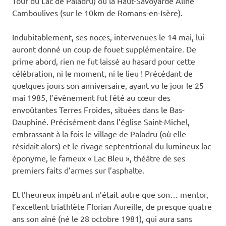
Tour du Lac de Paladru) ou la Haut-Savoyarde Aline
Camboulives (sur le 10km de Romans-en-Isère).
Indubitablement, ses noces, intervenues le 14 mai, lui
auront donné un coup de fouet supplémentaire. De
prime abord, rien ne fut laissé au hasard pour cette
célébration, ni le moment, ni le lieu ! Précédant de
quelques jours son anniversaire, ayant vu le jour le 25
mai 1985, l’évènement fut fêté au cœur des
envoûtantes Terres Froides, situées dans le Bas-
Dauphiné. Précisément dans l’église Saint-Michel,
embrassant à la fois le village de Paladru (où elle
résidait alors) et le rivage septentrional du lumineux lac
éponyme, le fameux « Lac Bleu », théâtre de ses
premiers faits d’armes sur l’asphalte.
Et l’heureux impétrant n’était autre que son… mentor,
l’excellent triathlète Florian Aureille, de presque quatre
ans son aîné (né le 28 octobre 1981), qui aura sans