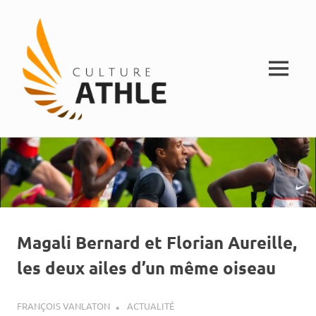
MENU
Vivez
Skip
Culture
l'athlétisme
to
content
Athle
Magali Bernard et Florian Aureille,
les deux ailes d’un même oiseau
14 MARS 2012
FRANÇOIS VANLATON
ACTUALITÉ