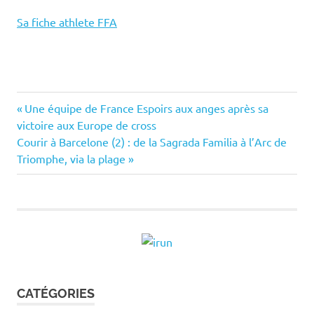
Sa fiche athlete FFA
Previous
Navigation
Une équipe de France Espoirs aux anges après sa
Post:
victoire aux Europe de cross
de
Next
Courir à Barcelone (2) : de la Sagrada Familia à l’Arc de
Post:
Triomphe, via la plage
l’article
CATÉGORIES