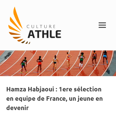
MENU
Vivez
Skip
Culture
l'athlétisme
to
content
Athle
Hamza Habjaoui : 1ere sélection
en equipe de France, un jeune en
devenir