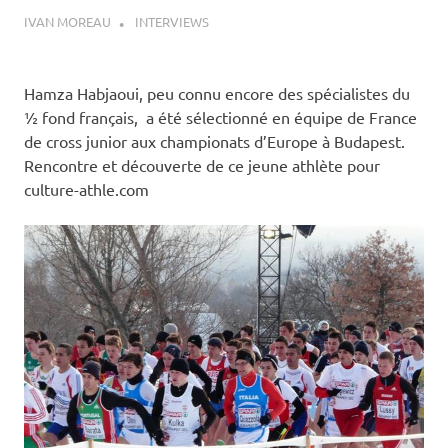
20 DÉCEMBRE 2012
IVAN MOREAU
INTERVIEWS
Hamza Habjaoui, peu connu encore des spécialistes du
½ fond français, a été sélectionné en équipe de France
de cross junior aux championats d’Europe à Budapest.
Rencontre et découverte de ce jeune athlète pour
culture-athle.com